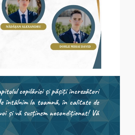
pitolul copilăriei și pășiți încrezători
e întâlnim la toamnă, în calitate de
voi și vă susținem necondiționat! Vă