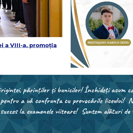
i a VIII-a, promoția
irigintei, părinților și bunicilor! Închideți acum ca
 pentru a vă confrunta cu provocările liceului! N
t succes la examenele viitoare! Suntem alături de 