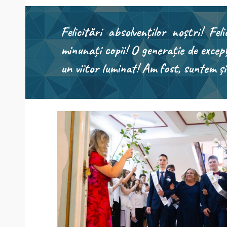
Felicitări absolvenților noștri! Fe
minunați copii! O generație de excepț
un viitor luminat! Am fost, suntem și