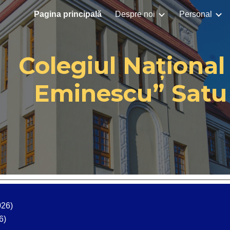
Pagina principală
Despre noi
Personal
ip to main content
Skip to navigat
Colegiul Național
Eminescu” Satu
026)
6)