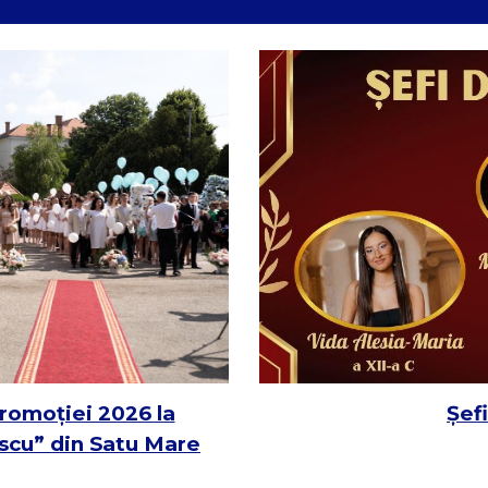
promoției 2026 la
Șef
scu” din Satu Mare