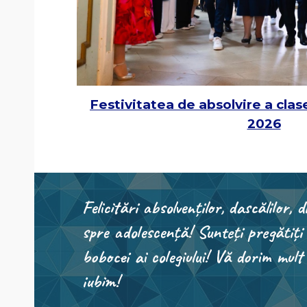
Festivitatea de absolvire a clase
2026
Felicitări absolvenților, dascălilor, d
spre adolescență! Sunteți pregătiți
bobocei ai colegiului! Vă dorim mul
iubim!