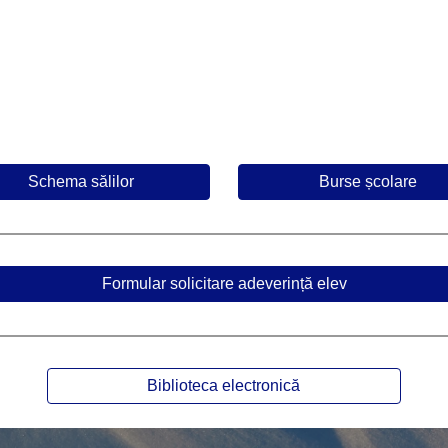
Schema sălilor
Burse școlare
Formular solicitare adeverință elev
Biblioteca electronică