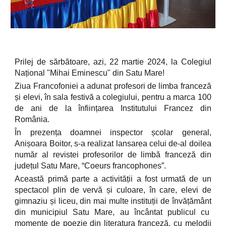
Prilej de sărbătoare, azi, 22 martie 2024, la Colegiul
Național "Mihai Eminescu" din Satu Mare!
Ziua Francofoniei a adunat profesori de limba franceză
și elevi, în sala festivă a colegiului, pentru a marca 100
de ani de la înființarea Institutului Francez din
România.
În prezența doamnei inspector școlar general,
Anișoara Boitor, s-a realizat lansarea celui de-al doilea
număr al revistei profesorilor de limbă franceză din
județul Satu Mare, “Coeurs francophones”.
Această primă parte a activității a fost urmată de un
spectacol plin de vervă și culoare, în care, elevi de
gimnaziu și liceu, din mai multe instituții de învățământ
din municipiul Satu Mare, au încântat publicul cu
momente de poezie din literatura franceză, cu melodii