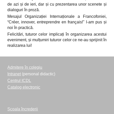
de azi și de ieri, dar și cu prezentarea unor scenete și
dialoguri în proză.
Mesajul Organizației Internaționale a Francofoniei,
“Créer, innover, entreprendre en français!" l-am pus și
noi în practică.
Felicitări, tuturor celor implicați în organizarea acestui
eveniment, și mulțumiri tuturor celor ce ne-au sprijinit în
realizarea lui!
Admitere în colegiu
Intranet
(personal didactic)
Centrul ICDL
Catalog electronic
Școala încrederii