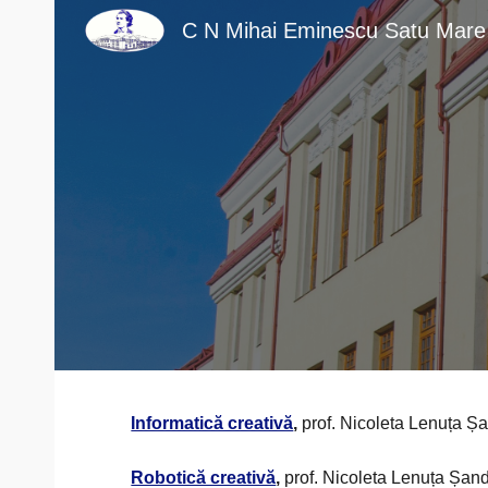
C N Mihai Eminescu Satu Mare
Sk
Informatică creativă
,
prof. Nicoleta Lenuța Ș
Robotică creativă
,
prof. Nicoleta Lenuța Șan