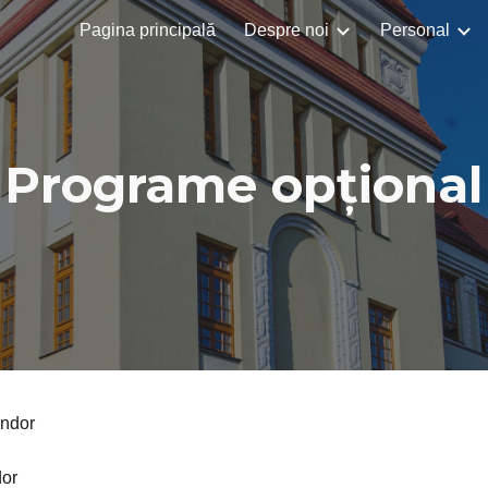
Pagina principală
Despre noi
Personal
ip to main content
Skip to navigat
Programe opțional
andor
dor